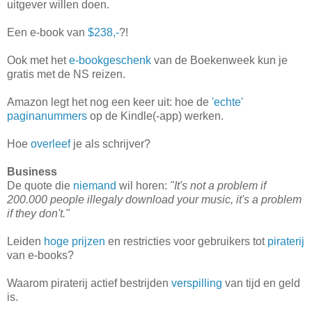
uitgever willen doen.
Een e-book van
$238,-
?!
Ook met het
e-bookgeschenk
van de Boekenweek kun je
gratis met de NS reizen.
Amazon legt het nog een keer uit: hoe de
'echte'
paginanummers
op de Kindle(-app) werken.
Hoe
overleef
je als schrijver?
Business
De quote die
niemand
wil horen:
"It's not a problem if
200.000 people illegaly download your music, it's a problem
if they don't."
Leiden
hoge prijzen
en restricties voor gebruikers tot
piraterij
van e-books?
Waarom piraterij actief bestrijden
verspilling
van tijd en geld
is.