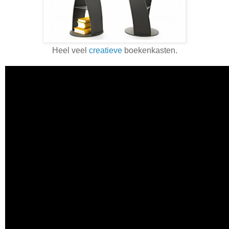
Heel veel
creatieve
boekenkasten.