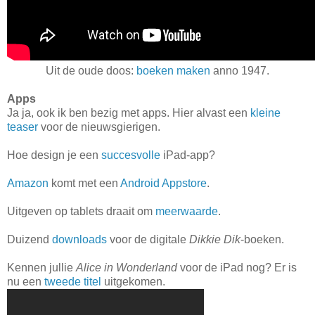
Uit de oude doos:
boeken maken
anno 1947.
Apps
Ja ja, ook ik ben bezig met apps. Hier alvast een
kleine
teaser
voor de nieuwsgierigen.
Hoe design je een
succesvolle
iPad-app?
Amazon
komt met een
Android Appstore
.
Uitgeven op tablets draait om
meerwaarde
.
Duizend
downloads
voor de digitale
Dikkie Dik
-boeken.
Kennen jullie
Alice in Wonderland
voor de iPad nog? Er is
nu een
tweede titel
uitgekomen.